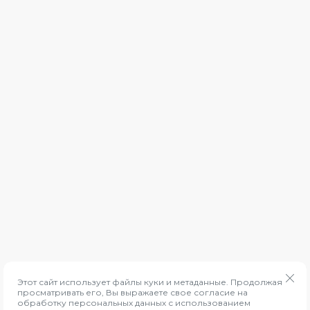
Я выражаю
согласие на обработку персональных
данных
в соответствии с
Политикой
*
конфиденциальности
Подписаться
© 2021 FullSkills
ИП Коршиков Артем Сергеевич
ИНН 502479950933
OГРНИП 324508100508628
Политика конфиденциальности
Этот сайт использует файлы куки и метаданные. Продолжая
просматривать его, Вы выражаете свое согласие на
обработку персональных данных с использованием